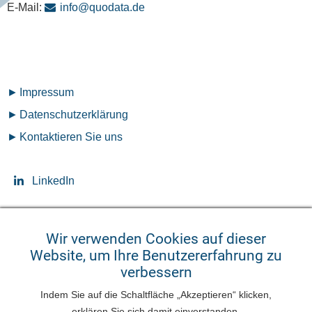
E-Mail:
info@quodata.de
Fußzeilenmenü
Impressum
Datenschutz­erklärung
Kontaktieren Sie uns
LinkedIn
Wir verwenden Cookies auf dieser
Website, um Ihre Benutzererfahrung zu
Seitensprache ändern
verbessern
English
Deutsch
Indem Sie auf die Schaltfläche „Akzeptieren“ klicken,
erklären Sie sich damit einverstanden.