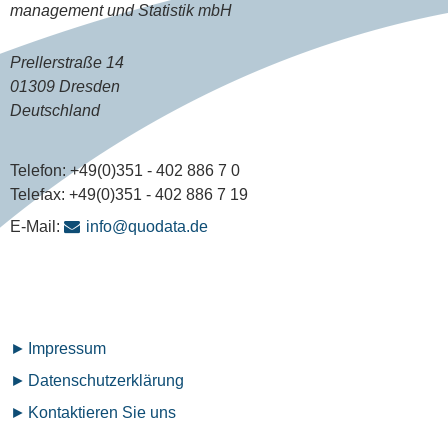
management und Statistik mbH
Prellerstraße 14
01309 Dresden
Deutschland
Telefon:
+49(0)351 - 402 886 7 0
Telefax:
+49(0)351 - 402 886 7 19
E-Mail:
info@quodata.de
Fußzeilenmenü
Impressum
Datenschutz­erklärung
Kontaktieren Sie uns