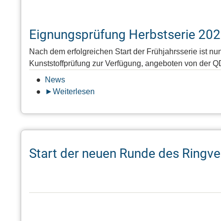
Eignungsprüfung Herbstserie 202
Nach dem erfolgreichen Start der Frühjahrsserie ist nu
Kunststoffprüfung zur Verfügung, angeboten von der 
News
Weiterlesen
über
Eignungsprüfung
Herbstserie
2026
im
Start der neuen Runde des Ringv
Kunststoffbereich
–
Anmeldung
geöffnet