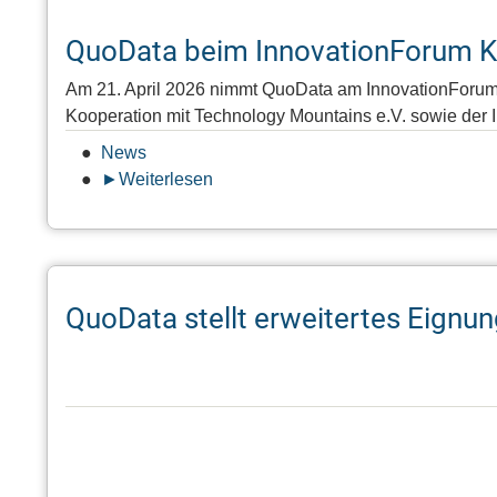
QuoData beim InnovationForum K
Am 21. April 2026 nimmt QuoData am InnovationForum Ku
Kooperation mit Technology Mountains e.V. sowie der
News
Weiterlesen
über
QuoData
beim
InnovationForum
Kunststofftechnik
QuoData stellt erweitertes Eign
2026