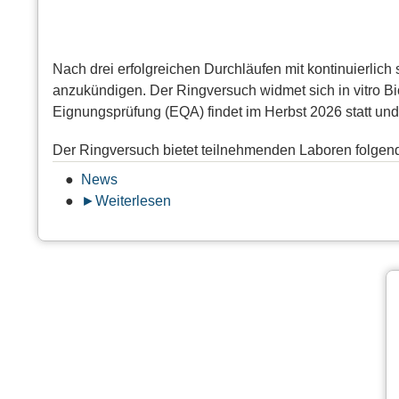
Nach drei erfolgreichen Durchläufen mit kontinuierlic
anzukündigen. Der Ringversuch widmet sich in vitro Bi
Eignungsprüfung (EQA) findet im Herbst 2026 statt u
Der Ringversuch bietet teilnehmenden Laboren folgen
News
Weiterlesen
über
Start
der
neuen
Runde
des
Ringversuchs
„Hormonal
Effects
2026“