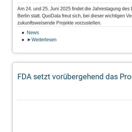
Labs
Am 24. und 25. Juni 2025 findet die Jahrestagung des
und
Berlin statt. QuoData freut sich, bei dieser wichtigen
dem
zukunftsweisende Projekte vorzustellen.
Kunststoff-
News
Institut
Weiterlesen
über
Lüdenscheid
QuoData
(KIMW)
bei
der
VUP-
FDA setzt vorübergehend das Pro
Jahrestagung
2025
in
Berlin