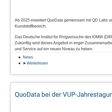
Ab 2025 erweitert QuoData gemeinsam mit QD Labs und
Kunststoffbereich.
Das Deutsche Institut für Ringversuche des KIMW (DIR)
Zukünftig wird dieses Angebot in enger Zusammenarbei
und Service auf ein neues Niveau zu heben.
News
Weiterlesen
über
Referenzmaterialien
im
Kunststoffbereich
-
QuoData bei der VUP-Jahrestagung
Kooperation
von
QuoData,
QD