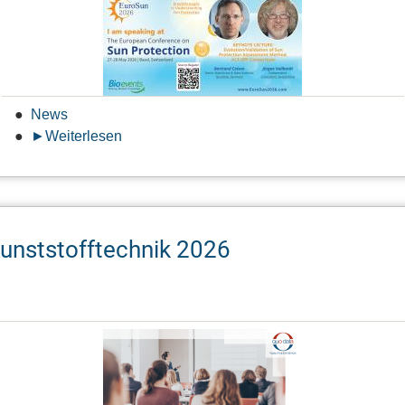
News
Weiterlesen
über
QuoData
auf
der
EuroSun2026
unststofftechnik 2026
in
Basel