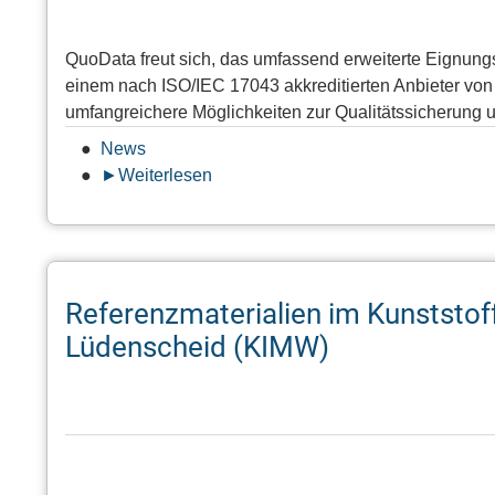
QuoData freut sich, das umfassend erweiterte Eignun
einem nach ISO/IEC 17043 akkreditierten Anbieter von
umfangreichere Möglichkeiten zur Qualitätssicherung 
News
Weiterlesen
über
QuoData
stellt
erweitertes
Eignungsprüfungsprogramm
Referenzmaterialien im Kunststof
2026
vor
Lüdenscheid (KIMW)